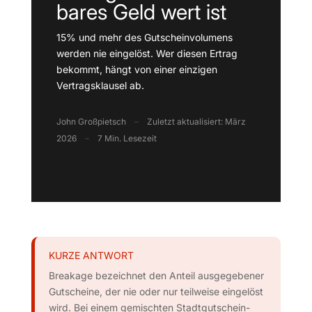
bares Geld wert ist
15% und mehr des Gutscheinvolumens
werden nie eingelöst. Wer diesen Ertrag
bekommt, hängt von einer einzigen
Vertragsklausel ab.
John Großpietsch
–
Zuletzt aktualisiert: März
2026
–
7 Min. Lesezeit
KURZE ANTWORT
Breakage bezeichnet den Anteil ausgegebener
Gutscheine, der nie oder nur teilweise eingelöst
wird. Bei einem gemischten Stadtgutschein-