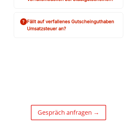
Fällt auf verfallenes Gutscheinguthaben
?
Umsatzsteuer an?
Wie hoch ist das Breakage-Potenzial in eurer
Stadt?
Wir rechnen euch das auf Basis eures
Gutscheinvolumens konkret durch – im persönlichen
Gespräch.
Gespräch anfragen →