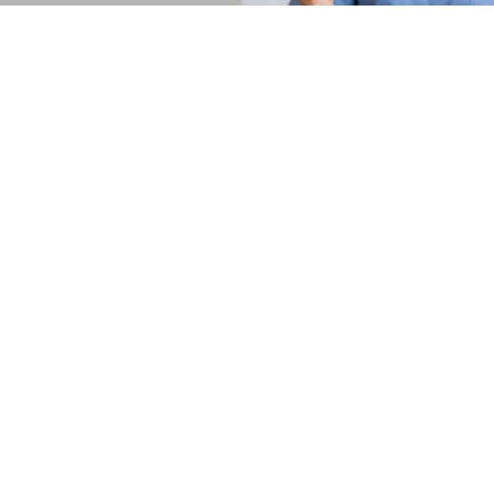
Sachbezugskarte als
moderner
Pflegebonus
Warum der Pflegebonus Vergangenheit ist –
und was jetzt zählt