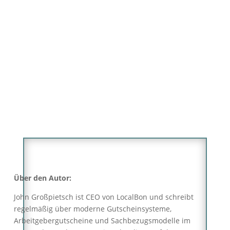
Bonuskarten auch für eure Stadt sinnvoll ist
und welche Voraussetzungen dafür nötig sind,
sprechen wir das gern konkret durch.
Über den Autor:
John Großpietsch ist CEO von LocalBon und schreibt
regelmäßig über moderne Gutscheinsysteme,
Arbeitgebergutscheine und Sachbezugsmodelle im